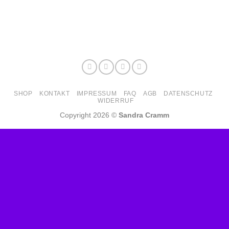
SHOP
KONTAKT
IMPRESSUM
FAQ
AGB
DATENSCHUTZ
WIDERRUF
Copyright 2026 ©
Sandra Cramm